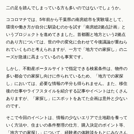
二の足を踏んでしまっている方も多いのではないでしょうか。
ココロマチでは、5年前から千葉県の南房総市を実験場として、
環境や働き方が自分に馴染むのかを試す「南房総2拠点計画」と
いうプロジェクトを進めてきました。首都圏と地方という2拠点
のあり方については、世の中の変化に合わせて今後議論が重ねら
れていくものと考えられますが、一方で「地方での家探し」のニ
ーズが急速に高まっているのも事実です。
しかし、不動産ポータルサイトで指定できる検索条件は、物件の
多い都会での家探し向けに作られているため、「地方での家探
し」においては、必要な情報の半分も得られません。また、移住
後の仕事やライフスタイルを紹介する記事やイベントはたくさん
ありますが、「家探し」にスポットをあてた企画は意外と少ない
のです。
そこで今回のイベントは、情報の少ないエリアで土地勘を養って
いく方法や、住まいの条件整理の仕方、購入決定のポイント等、
「地方での家探し」について、経験者の体験談をもとにみなさん