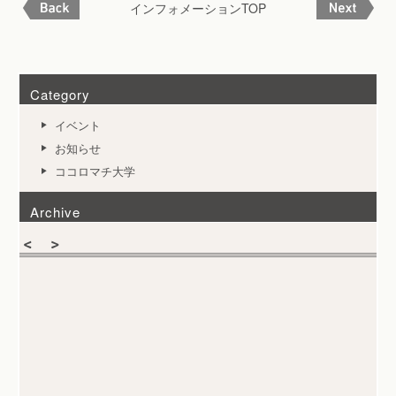
インフォメーションTOP
Category
イベント
お知らせ
ココロマチ大学
Archive
Warning
: Undefined array key 2023 in
/usr/home/hbw1003ty0xi/html/wp/wp-
496
on line
content/themes/cocolomachi_2016/functions.php
Warning
: Undefined array key 2021 in
/usr/home/hbw1003ty0xi/html/wp/wp-
496
on line
content/themes/cocolomachi_2016/functions.php
Warning
: Undefined array key 2020 in
/usr/home/hbw1003ty0xi/html/wp/wp-
496
on line
content/themes/cocolomachi_2016/functions.php
Warning
: Undefined array key 2019 in
/usr/home/hbw1003ty0xi/html/wp/wp-
496
on line
content/themes/cocolomachi_2016/functions.php
Warning
: Undefined array key 2018 in
/usr/home/hbw1003ty0xi/html/wp/wp-
496
on line
content/themes/cocolomachi_2016/functions.php